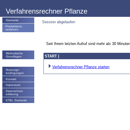
Verfahrensrechner Pflanze
Startseite
Session abgelaufen
Produktions-
verfahren
Seit Ihrem letzten Aufruf sind mehr als 30 Minute
Methodische
START |
Grundlagen
Verfahrensrechner Pflanze starten
Nutzungs­
bedingungen
Kontakt
Impressum
Datenschutz-
erklärung
KTBL Startseite