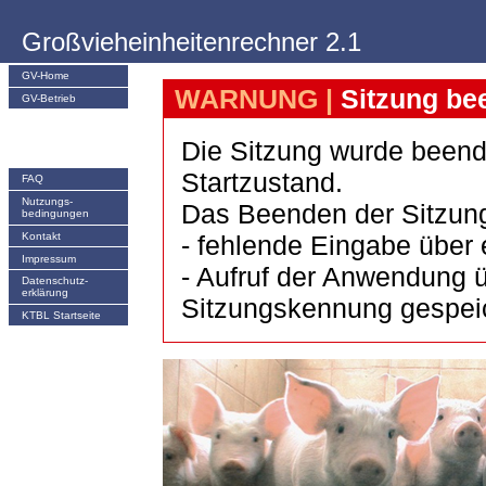
Großvieheinheitenrechner 2.1
GV-Home
WARNUNG |
Sitzung be
GV-Betrieb
Die Sitzung wurde beend
Startzustand.
FAQ
Nutzungs­
Das Beenden der Sitzung
bedingungen
Kontakt
- fehlende Eingabe über 
Impressum
- Aufruf der Anwendung ü
Datenschutz-
erklärung
Sitzungskennung gespeich
KTBL Startseite