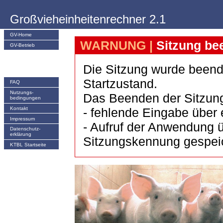
Großvieheinheitenrechner 2.1
GV-Home
WARNUNG |
Sitzung be
GV-Betrieb
Die Sitzung wurde beend
Startzustand.
FAQ
Nutzungs­
Das Beenden der Sitzung
bedingungen
Kontakt
- fehlende Eingabe über 
Impressum
- Aufruf der Anwendung ü
Datenschutz-
erklärung
Sitzungskennung gespeich
KTBL Startseite