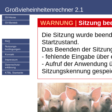
Großvieheinheitenrechner 2.1
GV-Home
WARNUNG |
Sitzung be
GV-Betrieb
Die Sitzung wurde beend
Startzustand.
FAQ
Nutzungs­
Das Beenden der Sitzung
bedingungen
Kontakt
- fehlende Eingabe über 
Impressum
- Aufruf der Anwendung ü
Datenschutz-
erklärung
Sitzungskennung gespeich
KTBL Startseite