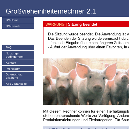
Großvieheinheitenrechner 2.1
GV-Home
WARNUNG |
Sitzung beendet
GV-Betrieb
Die Sitzung wurde beendet. Die Anwendung ist w
Das Beenden der Sitzung wurde verursacht durc
- fehlende Eingabe über einen längeren Zeitraum
- Aufruf der Anwendung über einen Favoriten, in
FAQ
Nutzungs­
bedingungen
Kontakt
Impressum
Datenschutz-
erklärung
KTBL Startseite
Mit diesem Rechner können für einen Tierhaltungsbe
stehen entsprechende Werte zur Verfügung. Andere 
Produktionsrichtungen und Tierkategorien. Für Sau