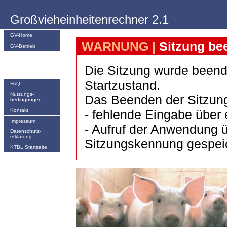
Großvieheinheitenrechner 2.1
GV-Home
WARNUNG |
Sitzung be
GV-Betrieb
Die Sitzung wurde beend
Startzustand.
FAQ
Nutzungs­
Das Beenden der Sitzung
bedingungen
Kontakt
- fehlende Eingabe über 
Impressum
- Aufruf der Anwendung ü
Datenschutz-
erklärung
Sitzungskennung gespeich
KTBL Startseite