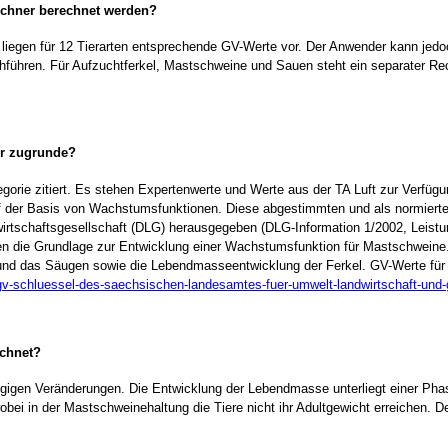
echner berechnet werden?
 liegen für 12 Tierarten entsprechende GV-Werte vor. Der Anwender kann jedo
führen. Für Aufzuchtferkel, Mastschweine und Sauen steht ein separater Rec
er zugrunde?
tegorie zitiert. Es stehen Expertenwerte und Werte aus der TA Luft zur Verfüg
f der Basis von Wachstumsfunktionen. Diese abgestimmten und als normier
tschaftsgesellschaft (DLG) herausgegeben (DLG-Information 1/2002, Leistung
en die Grundlage zur Entwicklung einer Wachstumsfunktion für Mastschweine.
d das Säugen sowie die Lebendmasseentwicklung der Ferkel. GV-Werte für we
r-gv-schluessel-des-saechsischen-landesamtes-fuer-umwelt-landwirtschaft-und
echnet?
ngigen Veränderungen. Die Entwicklung der Lebendmasse unterliegt einer Ph
ei in der Mastschweinehaltung die Tiere nicht ihr Adultgewicht erreichen. 