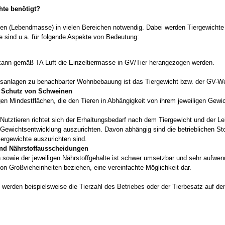
hte benötigt?
chten (Lebendmasse) in vielen Bereichen notwendig. Dabei werden Tiergewicht
e sind u.a. für folgende Aspekte von Bedeutung:
e kann gemäß TA Luft die Einzeltiermasse in GV/Tier herangezogen werden.
gsanlagen zu benachbarter Wohnbebauung ist das Tiergewicht bzw. der GV-We
m Schutz von Schweinen
agen Mindestflächen, die den Tieren in Abhängigkeit von ihrem jeweiligen Gew
 Nutztieren richtet sich der Erhaltungsbedarf nach dem Tiergewicht und der L
r Gewichtsentwicklung auszurichten. Davon abhängig sind die betrieblichen S
iergewichte auszurichten sind.
und Nährstoffausscheidungen
 sowie der jeweiligen Nährstoffgehalte ist schwer umsetzbar und sehr aufwe
on Großvieheinheiten beziehen, eine vereinfachte Möglichkeit dar.
rden beispielsweise die Tierzahl des Betriebes oder der Tierbesatz auf den