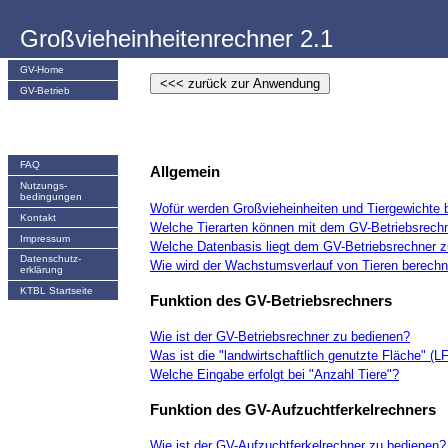
Großvieheinheitenrechner 2.1
GV-Home
GV-Betrieb
FAQ
Allgemein
Nutzungs­
bedingungen
Wofür werden Großvieheinheiten und Tiergewichte 
Kontakt
Welche Tierarten können mit dem GV-Betriebsrech
Impressum
Welche Datenbasis liegt dem GV-Betriebsrechner 
Datenschutz-
Wie wird der Wachstumsverlauf von Tieren berechn
erklärung
KTBL Startseite
Funktion des GV-Betriebsrechners
Wie ist der GV-Betriebsrechner zu bedienen?
Was ist die "landwirtschaftlich genutzte Fläche" (L
Welche Eingabe erfolgt bei "Anzahl Tiere"?
Funktion des GV-Aufzuchtferkelrechners
Wie ist der GV-Aufzuchtferkelrechner zu bedienen?