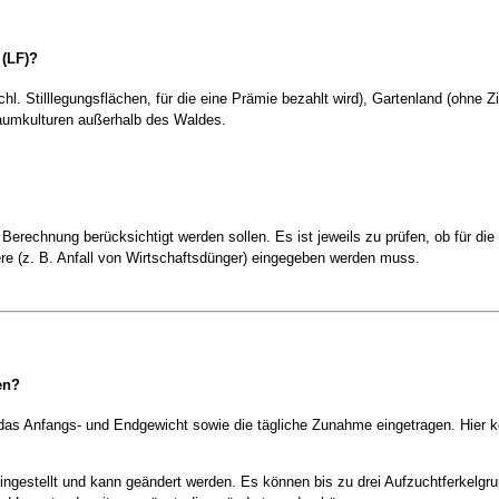
 (LF)?
. Stilllegungsflächen, für die eine Prämie bezahlt wird), Gartenland (ohne 
aumkulturen außerhalb des Waldes.
e Berechnung berücksichtigt werden sollen. Es ist jeweils zu prüfen, ob für die 
ere (z. B. Anfall von Wirtschaftsdünger) eingegeben werden muss.
en?
 das Anfangs- und Endgewicht sowie die tägliche Zunahme eingetragen. Hier 
reingestellt und kann geändert werden. Es können bis zu drei Aufzuchtferkelgr