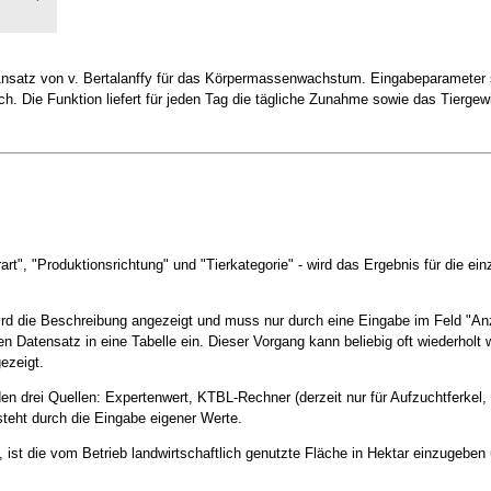
nsatz von v. Bertalanffy für das Körpermassenwachstum. Eingabeparameter 
h. Die Funktion liefert für jeden Tag die tägliche Zunahme sowie das Tierge
art", "Produktionsrichtung" und "Tierkategorie" - wird das Ergebnis für die e
rd die Beschreibung angezeigt und muss nur durch eine Eingabe im Feld "Anz
 Datensatz in eine Tabelle ein. Dieser Vorgang kann beliebig oft wiederholt we
ezeigt.
en drei Quellen: Expertenwert, KTBL-Rechner (derzeit nur für Aufzuchtferkel
steht durch die Eingabe eigener Werte.
 ist die vom Betrieb landwirtschaftlich genutzte Fläche in Hektar einzugebe