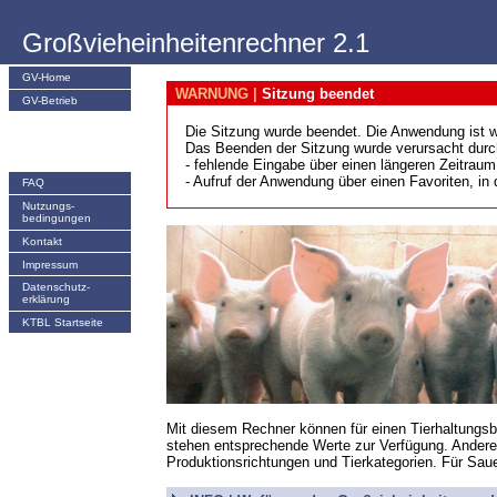
Großvieheinheitenrechner 2.1
GV-Home
WARNUNG |
Sitzung beendet
GV-Betrieb
Die Sitzung wurde beendet. Die Anwendung ist w
Das Beenden der Sitzung wurde verursacht durc
- fehlende Eingabe über einen längeren Zeitraum
- Aufruf der Anwendung über einen Favoriten, in
FAQ
Nutzungs­
bedingungen
Kontakt
Impressum
Datenschutz-
erklärung
KTBL Startseite
Mit diesem Rechner können für einen Tierhaltungsbe
stehen entsprechende Werte zur Verfügung. Andere 
Produktionsrichtungen und Tierkategorien. Für Sau