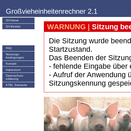
Großvieheinheitenrechner 2.1
GV-Home
WARNUNG |
Sitzung be
GV-Betrieb
Die Sitzung wurde beend
Startzustand.
FAQ
Nutzungs­
Das Beenden der Sitzung
bedingungen
Kontakt
- fehlende Eingabe über 
Impressum
- Aufruf der Anwendung ü
Datenschutz-
erklärung
Sitzungskennung gespeich
KTBL Startseite