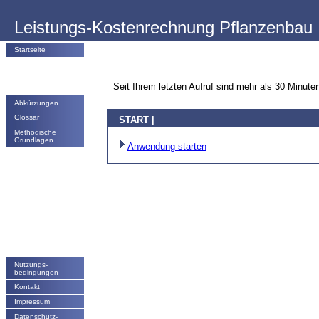
Leistungs-Kostenrechnung Pflanzenbau
Startseite
Seit Ihrem letzten Aufruf sind mehr als 30 Minute
Abkürzungen
Glossar
START |
Methodische
Grundlagen
Anwendung starten
Nutzungs­
bedingungen
Kontakt
Impressum
Datenschutz-